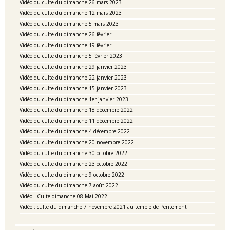
Vidéo du culte du dimanche 26 mars 2023
Vidéo du culte du dimanche 12 mars 2023
Vidéo du culte du dimanche 5 mars 2023
Vidéo du culte du dimanche 26 février
Vidéo du culte du dimanche 19 février
Vidéo du culte du dimanche 5 février 2023
Vidéo du culte du dimanche 29 janvier 2023
Vidéo du culte du dimanche 22 janvier 2023
Vidéo du culte du dimanche 15 janvier 2023
Vidéo du culte du dimanche 1er janvier 2023
Vidéo du culte du dimanche 18 décembre 2022
Vidéo du culte du dimanche 11 décembre 2022
Vidéo du culte du dimanche 4 décembre 2022
Vidéo du culte du dimanche 20 novembre 2022
Vidéo du culte du dimanche 30 octobre 2022
Vidéo du culte du dimanche 23 octobre 2022
Vidéo du culte du dimanche 9 octobre 2022
Vidéo du culte du dimanche 7 août 2022
Vidéo - Culte dimanche 08 Mai 2022
Vidéo : culte du dimanche 7 novembre 2021 au temple de Pentemont