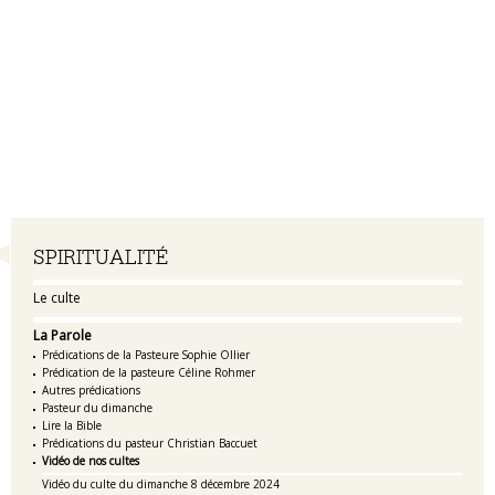
Navigation
SPIRITUALITÉ
Le culte
La Parole
Prédications de la Pasteure Sophie Ollier
Prédication de la pasteure Céline Rohmer
Autres prédications
Pasteur du dimanche
Lire la Bible
Prédications du pasteur Christian Baccuet
Vidéo de nos cultes
Vidéo du culte du dimanche 8 décembre 2024