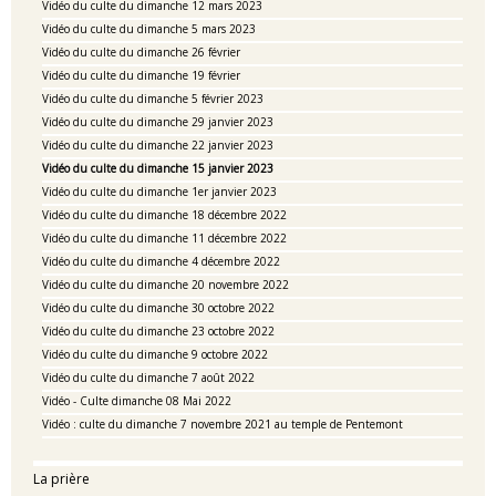
Vidéo du culte du dimanche 12 mars 2023
Vidéo du culte du dimanche 5 mars 2023
Vidéo du culte du dimanche 26 février
Vidéo du culte du dimanche 19 février
Vidéo du culte du dimanche 5 février 2023
Vidéo du culte du dimanche 29 janvier 2023
Vidéo du culte du dimanche 22 janvier 2023
Vidéo du culte du dimanche 15 janvier 2023
Vidéo du culte du dimanche 1er janvier 2023
Vidéo du culte du dimanche 18 décembre 2022
Vidéo du culte du dimanche 11 décembre 2022
Vidéo du culte du dimanche 4 décembre 2022
Vidéo du culte du dimanche 20 novembre 2022
Vidéo du culte du dimanche 30 octobre 2022
Vidéo du culte du dimanche 23 octobre 2022
Vidéo du culte du dimanche 9 octobre 2022
Vidéo du culte du dimanche 7 août 2022
Vidéo - Culte dimanche 08 Mai 2022
Vidéo : culte du dimanche 7 novembre 2021 au temple de Pentemont
La prière