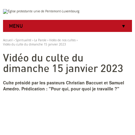
Aller
Outils
au
personnels
contenu.
|
MENU
Aller
à
la
Accueil
›
Spiritualité
›
La Parole
›
Vidéo de nos cultes
›
navigation
Vidéo du culte du dimanche 15 janvier 2023
Vidéo du culte du
dimanche 15 janvier 2023
Culte présidé par les pasteurs Christian Baccuet et Samuel
Amedro. Prédication : "Pour qui, pour quoi je travaille ?"