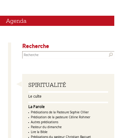
Agenda
Recherche
Navigation
SPIRITUALITÉ
Le culte
La Parole
Prédications de la Pasteure Sophie Ollier
Prédication de la pasteure Céline Rohmer
Autres prédications
Pasteur du dimanche
Lire la Bible
Prédications du pasteur Christian Baccuet