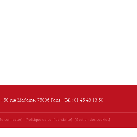
- 58 rue Madame, 75006 Paris - Tél : 01 45 48 13 50
Se connecter
Politique de confidentialité
Gestion des cookies