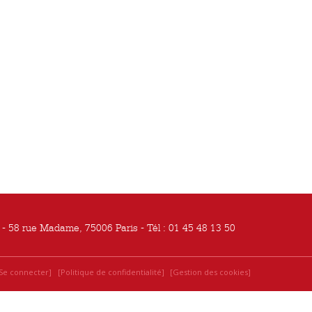
- 58 rue Madame, 75006 Paris - Tél : 01 45 48 13 50
Se connecter
Politique de confidentialité
Gestion des cookies