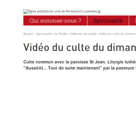
Aller
Outils
au
personnels
Qui sommes-nous ?
Spiritualité
contenu.
|
Aller
à
Accueil
›
Spiritualité
›
La Parole
›
Vidéo de nos cultes
›
Vidéo du culte du dimanc
la
navigation
Vidéo du culte du diman
Culte commun avec la paroisse St Jean. Liturgie luthé
"Aussitôt... Tout de suite maintenant" par la pasteure 