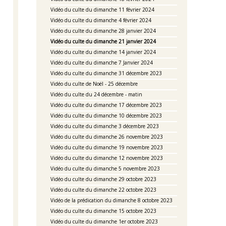
Vidéo du culte du dimanche 11 février 2024
Vidéo du culte du dimanche 4 février 2024
Vidéo du culte du dimanche 28 janvier 2024
Vidéo du culte du dimanche 21 janvier 2024
Vidéo du culte du dimanche 14 janvier 2024
Vidéo du culte du dimanche 7 Janvier 2024
Vidéo du culte du dimanche 31 décembre 2023
Vidéo du culte de Noël - 25 décembre
Vidéo du culte du 24 décembre - matin
Vidéo du culte du dimanche 17 décembre 2023
Vidéo du culte du dimanche 10 décembre 2023
Vidéo du culte du dimanche 3 décembre 2023
Vidéo du culte du dimanche 26 novembre 2023
Vidéo du culte du dimanche 19 novembre 2023
Vidéo du culte du dimanche 12 novembre 2023
Vidéo du culte du dimanche 5 novembre 2023
Vidéo du culte du dimanche 29 octobre 2023
Vidéo du culte du dimanche 22 octobre 2023
Vidéo de la prédication du dimanche 8 octobre 2023
Vidéo du culte du dimanche 15 octobre 2023
Vidéo du culte du dimanche 1er octobre 2023