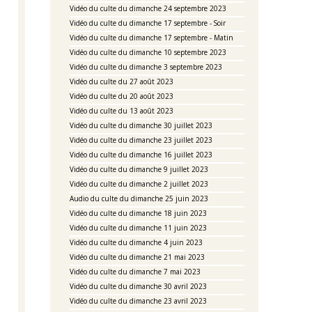
Vidéo du culte du dimanche 24 septembre 2023
Vidéo du culte du dimanche 17 septembre - Soir
Vidéo du culte du dimanche 17 septembre - Matin
Vidéo du culte du dimanche 10 septembre 2023
Vidéo du culte du dimanche 3 septembre 2023
Vidéo du culte du 27 août 2023
Vidéo du culte du 20 août 2023
Vidéo du culte du 13 août 2023
Vidéo du culte du dimanche 30 juillet 2023
Vidéo du culte du dimanche 23 juillet 2023
Vidéo du culte du dimanche 16 juillet 2023
Vidéo du culte du dimanche 9 juillet 2023
Vidéo du culte du dimanche 2 juillet 2023
Audio du culte du dimanche 25 juin 2023
Vidéo du culte du dimanche 18 juin 2023
Vidéo du culte du dimanche 11 juin 2023
Vidéo du culte du dimanche 4 juin 2023
Vidéo du culte du dimanche 21 mai 2023
Vidéo du culte du dimanche 7 mai 2023
Vidéo du culte du dimanche 30 avril 2023
Vidéo du culte du dimanche 23 avril 2023