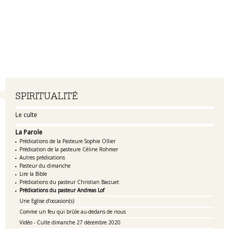
Navigation
SPIRITUALITÉ
Le culte
La Parole
Prédications de la Pasteure Sophie Ollier
Prédication de la pasteure Céline Rohmer
Autres prédications
Pasteur du dimanche
Lire la Bible
Prédications du pasteur Christian Baccuet
Prédications du pasteur Andreas Lof
Une Eglise d’occasion(s)
Comme un feu qui brûle au-dedans de nous
Vidéo - Culte dimanche 27 décembre 2020