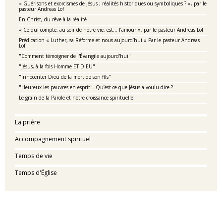
« Guérisons et exorcismes de Jésus ; réalités historiques ou symboliques ? », par le
pasteur Andreas Lof
En Christ, du rêve à la réalité
« Ce qui compte, au soir de notre vie, est... l’amour », par le pasteur Andreas Lof
Prédication « Luther, sa Réforme et nous aujourd’hui » Par le pasteur Andreas
Lof
"Comment témoigner de l'Évangile aujourd'hui"
"Jésus, à la fois Homme ET DIEU"
"Innocenter Dieu de la mort de son fils"
"Heureux les pauvres en esprit". Qu’est-ce que Jésus a voulu dire ?
Le grain de la Parole et notre croissance spirituelle
La prière
Accompagnement spirituel
Temps de vie
Temps d'Église