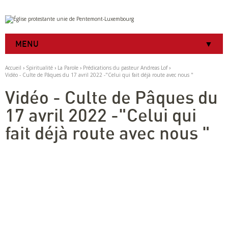
Aller
Outils
au
personnels
contenu.
|
MENU
Aller
à
la
Accueil
›
Spiritualité
›
La Parole
›
Prédications du pasteur Andreas Lof
›
navigation
Vidéo - Culte de Pâques du 17 avril 2022 -"Celui qui fait déjà route avec nous "
Vidéo - Culte de Pâques du
17 avril 2022 -"Celui qui
fait déjà route avec nous "