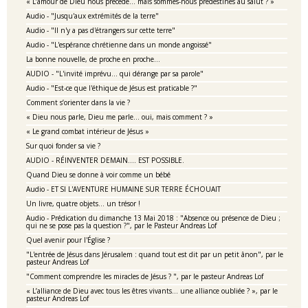
« L’amour de Dieu nous précède… mais sommes-nous prédestinés au salut ? »
Audio - "Jusqu'aux extrémités de la terre"
Audio - "Il n'y a pas d'étrangers sur cette terre"
Audio - "L'espérance chrétienne dans un monde angoissé"
La bonne nouvelle, de proche en proche…
AUDIO - "L'invité imprévu... qui dérange par sa parole"
Audio - "Est-ce que l'éthique de Jésus est praticable ?"
Comment s’orienter dans la vie ?
« Dieu nous parle, Dieu me parle… oui, mais comment ? »
« Le grand combat intérieur de Jésus »
Sur quoi fonder sa vie ?
AUDIO - RÉINVENTER DEMAIN.... EST POSSIBLE.
Quand Dieu se donne à voir comme un bébé
Audio - ET SI L'AVENTURE HUMAINE SUR TERRE ÉCHOUAIT
Un livre, quatre objets… un trésor !
Audio - Prédication du dimanche 13 Mai 2018 : "Absence ou présence de Dieu ;
qui ne se pose pas la question ?", par le Pasteur Andreas Lof
Quel avenir pour l'Église ?
"L'entrée de Jésus dans Jérusalem : quand tout est dit par un petit ânon", par le
pasteur Andreas Lof
"Comment comprendre les miracles de Jésus ? ", par le pasteur Andreas Lof
« L’alliance de Dieu avec tous les êtres vivants... une alliance oubliée ? », par le
pasteur Andreas Lof