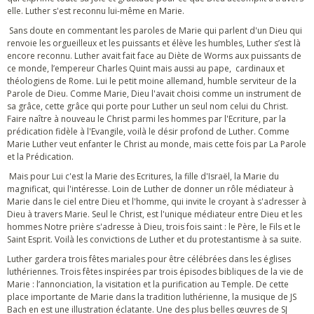
elle. Luther s'est reconnu lui-même en Marie.
Sans doute en commentant les paroles de Marie qui parlent d'un Dieu qui
renvoie les orgueilleux et les puissants et élève les humbles, Luther s’est là
encore reconnu. Luther avait fait face au Diète de Worms aux puissants de
ce monde, l’empereur Charles Quint mais aussi au pape, cardinaux et
théologiens de Rome. Lui le petit moine allemand, humble serviteur de la
Parole de Dieu. Comme Marie, Dieu l'avait choisi comme un instrument de
sa grâce, cette grâce qui porte pour Luther un seul nom celui du Christ.
Faire naître à nouveau le Christ parmi les hommes par l'Ecriture, par la
prédication fidèle à l'Evangile, voilà le désir profond de Luther. Comme
Marie Luther veut enfanter le Christ au monde, mais cette fois par La Parole
et la Prédication.
Mais pour Lui c'est la Marie des Ecritures, la fille d'Israël, la Marie du
magnificat, qui l'intéresse. Loin de Luther de donner un rôle médiateur à
Marie dans le ciel entre Dieu et l'homme, qui invite le croyant à s'adresser à
Dieu à travers Marie. Seul le Christ, est l'unique médiateur entre Dieu et les
hommes Notre prière s'adresse à Dieu, trois fois saint : le Père, le Fils et le
Saint Esprit. Voilà les convictions de Luther et du protestantisme à sa suite.
Luther gardera trois fêtes mariales pour être célébrées dans les églises
luthériennes. Trois fêtes inspirées par trois épisodes bibliques de la vie de
Marie : l’annonciation, la visitation et la purification au Temple. De cette
place importante de Marie dans la tradition luthérienne, la musique de JS
Bach en est une illustration éclatante. Une des plus belles œuvres de SJ