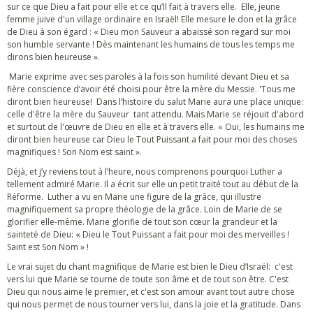
sur ce que Dieu a fait pour elle et ce qu’Il fait à travers elle. Elle, jeune
femme juive d'un village ordinaire en Israël! Elle mesure le don et la grâce
de Dieu à son égard : « Dieu mon Sauveur a abaissé son regard sur moi
son humble servante ! Dès maintenant les humains de tous les temps me
dirons bien heureuse ».
Marie exprime avec ses paroles à la fois son humilité devant Dieu et sa
fière conscience d’avoir été choisi pour être la mère du Messie. 'Tous me
diront bien heureuse! Dans l’histoire du salut Marie aura une place unique:
celle d'être la mère du Sauveur tant attendu. Mais Marie se réjouit d'abord
et surtout de l'œuvre de Dieu en elle et à travers elle. « Oui, les humains me
diront bien heureuse car Dieu le Tout Puissant a fait pour moi des choses
magnifiques ! Son Nom est saint ».
Déjà, et j’y reviens tout à l’heure, nous comprenons pourquoi Luther a
tellement admiré Marie. Il a écrit sur elle un petit traité tout au début de la
Réforme. Luther a vu en Marie une figure de la grâce, qui illustre
magnifiquement sa propre théologie de la grâce. Loin de Marie de se
glorifier elle-même. Marie glorifie de tout son cœur la grandeur et la
sainteté de Dieu: « Dieu le Tout Puissant a fait pour moi des merveilles !
Saint est Son Nom » !
Le vrai sujet du chant magnifique de Marie est bien le Dieu d’Israël: c'est
vers lui que Marie se tourne de toute son âme et de tout son être. C'est
Dieu qui nous aime le premier, et c'est son amour avant tout autre chose
qui nous permet de nous tourner vers lui, dans la joie et la gratitude. Dans