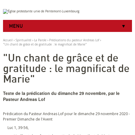
Aller
Outils
au
personnels
contenu.
|
MENU
Aller
à
la
Accueil
›
Spiritualité
›
La Parole
›
Prédications du pasteur Andreas Lof
›
navigation
"Un chant de grâce et de gratitude : le magnificat de Marie"
"Un chant de grâce et de
gratitude : le magnificat de
Marie"
Texte de la prédication du dimanche 29 novembre, par le
Pasteur Andreas Lof
Prédication du Pasteur Andreas Lof pour le dimanche 29 novembre 2020 -
Premier Dimanche de l'Avent
Luc 1, 39-56,