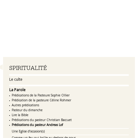
Navigation
SPIRITUALITÉ
Le culte
La Parole
Prédications de la Pasteure Sophie Ollier
Prédication de la pasteure Céline Rohmer
Autres prédications
Pasteur du dimanche
Lire la Bible
Prédications du pasteur Christian Baccuet
Prédications du pasteur Andreas Lof
Une Eglise d’occasion(s)
Comme un feu qui brûle au-dedans de nous