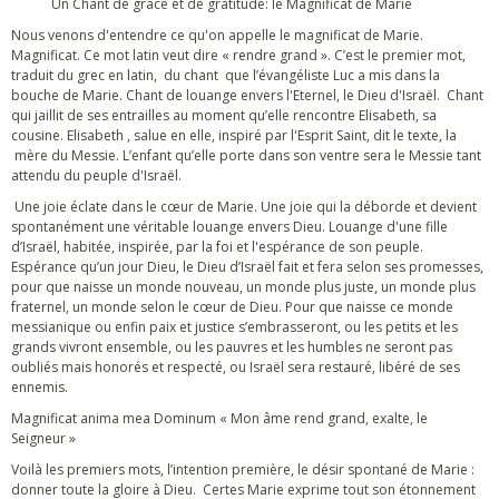
Un Chant de grâce et de gratitude: le Magnificat de Marie
Nous venons d'entendre ce qu'on appelle le magnificat de Marie.
Magnificat. Ce mot latin veut dire « rendre grand ». C’est le premier mot,
traduit du grec en latin, du chant que l’évangéliste Luc a mis dans la
bouche de Marie. Chant de louange envers l'Eternel, le Dieu d'Israël. Chant
qui jaillit de ses entrailles au moment qu’elle rencontre Elisabeth, sa
cousine. Elisabeth , salue en elle, inspiré par l'Esprit Saint, dit le texte, la
mère du Messie. L’enfant qu’elle porte dans son ventre sera le Messie tant
attendu du peuple d'Israël.
Une joie éclate dans le cœur de Marie. Une joie qui la déborde et devient
spontanément une véritable louange envers Dieu. Louange d'une fille
d’Israël, habitée, inspirée, par la foi et l'espérance de son peuple.
Espérance qu’un jour Dieu, le Dieu d’Israël fait et fera selon ses promesses,
pour que naisse un monde nouveau, un monde plus juste, un monde plus
fraternel, un monde selon le cœur de Dieu. Pour que naisse ce monde
messianique ou enfin paix et justice s’embrasseront, ou les petits et les
grands vivront ensemble, ou les pauvres et les humbles ne seront pas
oubliés mais honorés et respecté, ou Israël sera restauré, libéré de ses
ennemis.
Magnificat anima mea Dominum « Mon âme rend grand, exalte, le
Seigneur »
Voilà les premiers mots, l’intention première, le désir spontané de Marie :
donner toute la gloire à Dieu. Certes Marie exprime tout son étonnement