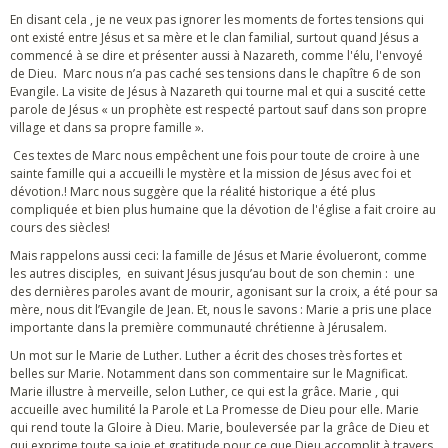
En disant cela , je ne veux pas ignorer les moments de fortes tensions qui
ont existé entre Jésus et sa mère et le clan familial, surtout quand Jésus a
commencé à se dire et présenter aussi à Nazareth, comme l'élu, l'envoyé
de Dieu. Marc nous n’a pas caché ses tensions dans le chapître 6 de son
Evangile. La visite de Jésus à Nazareth qui tourne mal et qui a suscité cette
parole de Jésus « un prophète est respecté partout sauf dans son propre
village et dans sa propre famille ».
Ces textes de Marc nous empêchent une fois pour toute de croire à une
sainte famille qui a accueilli le mystère et la mission de Jésus avec foi et
dévotion.! Marc nous suggère que la réalité historique a été plus
compliquée et bien plus humaine que la dévotion de l'église a fait croire au
cours des siècles!
Mais rappelons aussi ceci: la famille de Jésus et Marie évolueront, comme
les autres disciples, en suivant Jésus jusqu’au bout de son chemin : une
des dernières paroles avant de mourir, agonisant sur la croix, a été pour sa
mère, nous dit l’Evangile de Jean. Et, nous le savons : Marie a pris une place
importante dans la première communauté chrétienne à Jérusalem.
Un mot sur le Marie de Luther. Luther a écrit des choses très fortes et
belles sur Marie. Notamment dans son commentaire sur le Magnificat.
Marie illustre à merveille, selon Luther, ce qui est la grâce. Marie , qui
accueille avec humilité la Parole et La Promesse de Dieu pour elle. Marie
qui rend toute la Gloire à Dieu. Marie, bouleversée par la grâce de Dieu et
qui exprime toute sa joie et gratitude pour ce que Dieu accomplit à travers