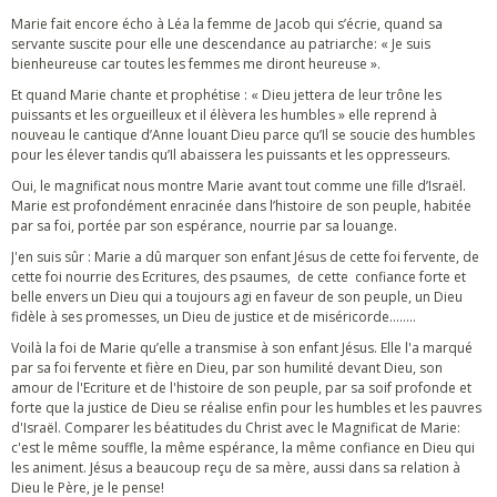
Marie fait encore écho à Léa la femme de Jacob qui s’écrie, quand sa
servante suscite pour elle une descendance au patriarche: « Je suis
bienheureuse car toutes les femmes me diront heureuse ».
Et quand Marie chante et prophétise : « Dieu jettera de leur trône les
puissants et les orgueilleux et il élèvera les humbles » elle reprend à
nouveau le cantique d’Anne louant Dieu parce qu’Il se soucie des humbles
pour les élever tandis qu’Il abaissera les puissants et les oppresseurs.
Oui, le magnificat nous montre Marie avant tout comme une fille d’Israël.
Marie est profondément enracinée dans l’histoire de son peuple, habitée
par sa foi, portée par son espérance, nourrie par sa louange.
J'en suis sûr : Marie a dû marquer son enfant Jésus de cette foi fervente, de
cette foi nourrie des Ecritures, des psaumes, de cette confiance forte et
belle envers un Dieu qui a toujours agi en faveur de son peuple, un Dieu
fidèle à ses promesses, un Dieu de justice et de miséricorde……..
Voilà la foi de Marie qu’elle a transmise à son enfant Jésus. Elle l'a marqué
par sa foi fervente et fière en Dieu, par son humilité devant Dieu, son
amour de l'Ecriture et de l'histoire de son peuple, par sa soif profonde et
forte que la justice de Dieu se réalise enfin pour les humbles et les pauvres
d'Israël. Comparer les béatitudes du Christ avec le Magnificat de Marie:
c'est le même souffle, la même espérance, la même confiance en Dieu qui
les animent. Jésus a beaucoup reçu de sa mère, aussi dans sa relation à
Dieu le Père, je le pense!