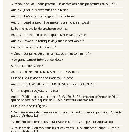
« L’amour de Dieu nous précède… mais sommes-nous prédestinés au salut ? »
Audio - "Jusqu'aux extrémités de la terre"
Audio - "Il n'y a pas d'étrangers sur cette terre"
Audio - "L'espérance chrétienne dans un monde angoissé"
La bonne nouvelle, de proche en proche…
AUDIO - "L'invité imprévu... qui dérange par sa parole"
Audio - "Est-ce que l'éthique de Jésus est praticable ?"
Comment s’orienter dans la vie ?
« Dieu nous parle, Dieu me parle… oui, mais comment ? »
« Le grand combat intérieur de Jésus »
Sur quoi fonder sa vie ?
AUDIO - RÉINVENTER DEMAIN.... EST POSSIBLE.
Quand Dieu se donne à voir comme un bébé
Audio - ET SI L'AVENTURE HUMAINE SUR TERRE ÉCHOUAIT
Un livre, quatre objets… un trésor !
Audio - Prédication du dimanche 13 Mai 2018 : "Absence ou présence de Dieu ;
qui ne se pose pas la question ?", par le Pasteur Andreas Lof
Quel avenir pour l'Église ?
"L'entrée de Jésus dans Jérusalem : quand tout est dit par un petit ânon", par le
pasteur Andreas Lof
"Comment comprendre les miracles de Jésus ? ", par le pasteur Andreas Lof
« L’alliance de Dieu avec tous les êtres vivants... une alliance oubliée ? », par le
pasteur Andreas Lof