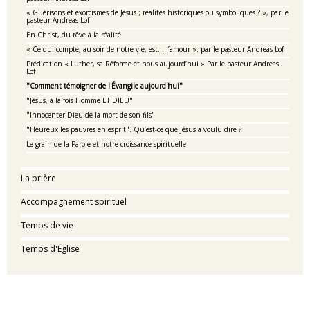
« Guérisons et exorcismes de Jésus ; réalités historiques ou symboliques ? », par le
pasteur Andreas Lof
En Christ, du rêve à la réalité
« Ce qui compte, au soir de notre vie, est... l’amour », par le pasteur Andreas Lof
Prédication « Luther, sa Réforme et nous aujourd’hui » Par le pasteur Andreas
Lof
"Comment témoigner de l'Évangile aujourd'hui"
"Jésus, à la fois Homme ET DIEU"
"Innocenter Dieu de la mort de son fils"
"Heureux les pauvres en esprit". Qu’est-ce que Jésus a voulu dire ?
Le grain de la Parole et notre croissance spirituelle
La prière
Accompagnement spirituel
Temps de vie
Temps d'Église