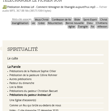
TÉLÉCHARGER LE FICHIER SON
Predication Andreas Lof - Comment témoigner de l'évangile aujourd'hui.mp3
— Fichier
audio MP3, 367.88 Mo (385751084 bytes)
Mots-clés associés :
Jésus-Christ
Confession de foi
Bible
Saint-Esprit
Christ
évangélisation
vie
Grâce
Résurrection
Bonne nouvelle
Dieu
Chrétiens
église
Évangile
Foi
réflexion
Navigation
SPIRITUALITÉ
Le culte
La Parole
Prédications de la Pasteure Sophie Ollier
Prédication de la pasteure Céline Rohmer
Autres prédications
Pasteur du dimanche
Lire la Bible
Prédications du pasteur Christian Baccuet
Prédications du pasteur Andreas Lof
Une Eglise d’occasion(s)
Comme un feu qui brûle au-dedans de nous
Vidéo - Culte dimanche 27 décembre 2020