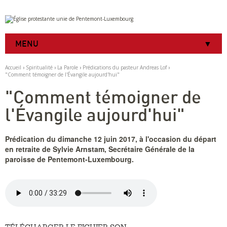
Aller
Outils
au
personnels
contenu.
|
MENU
Aller
à
la
Accueil
›
Spiritualité
›
La Parole
›
Prédications du pasteur Andreas Lof
›
navigation
"Comment témoigner de l'Évangile aujourd'hui"
"Comment témoigner de
l'Évangile aujourd'hui"
Prédication du dimanche 12 juin 2017, à l'occasion du départ
en retraite de Sylvie Arnstam, Secrétaire Générale de la
paroisse de Pentemont-Luxembourg.