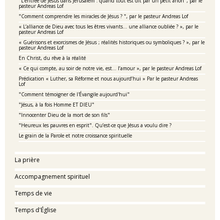
"L'entrée de Jésus dans Jérusalem : quand tout est dit par un petit ânon", par le
pasteur Andreas Lof
"Comment comprendre les miracles de Jésus ? ", par le pasteur Andreas Lof
« L’alliance de Dieu avec tous les êtres vivants... une alliance oubliée ? », par le
pasteur Andreas Lof
« Guérisons et exorcismes de Jésus ; réalités historiques ou symboliques ? », par le
pasteur Andreas Lof
En Christ, du rêve à la réalité
« Ce qui compte, au soir de notre vie, est... l’amour », par le pasteur Andreas Lof
Prédication « Luther, sa Réforme et nous aujourd’hui » Par le pasteur Andreas
Lof
"Comment témoigner de l'Évangile aujourd'hui"
"Jésus, à la fois Homme ET DIEU"
"Innocenter Dieu de la mort de son fils"
"Heureux les pauvres en esprit". Qu’est-ce que Jésus a voulu dire ?
Le grain de la Parole et notre croissance spirituelle
La prière
Accompagnement spirituel
Temps de vie
Temps d'Église