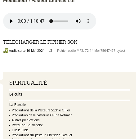
Prédicateur : Pasteur Andreas Lof
TÉLÉCHARGER LE FICHIER SON
Audio culte 16 Mai 2021.mp3
— Fichier audio MP3, 72.14 Mo (75647477 bytes)
Navigation
SPIRITUALITÉ
Le culte
La Parole
Prédications de la Pasteure Sophie Ollier
Prédication de la pasteure Céline Rohmer
Autres prédications
Pasteur du dimanche
Lire la Bible
Prédications du pasteur Christian Baccuet