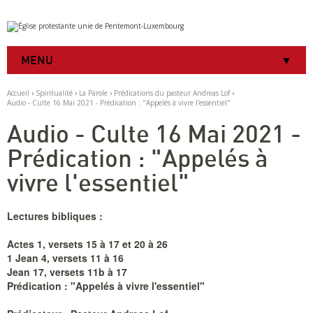
Aller
Outils
au
personnels
contenu.
|
MENU
Aller
à
la
Accueil
›
Spiritualité
›
La Parole
›
Prédications du pasteur Andreas Lof
›
navigation
Audio - Culte 16 Mai 2021 - Prédication : "Appelés à vivre l'essentiel"
Audio - Culte 16 Mai 2021 -
Prédication : "Appelés à
vivre l'essentiel"
Lectures bibliques :
Actes 1, versets 15 à 17 et 20 à 26
1 Jean 4, versets 11 à 16
Jean 17, versets 11b à 17
Prédication : "Appelés à vivre l'essentiel"