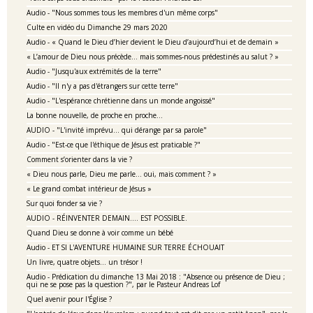
Audio - "Nous sommes tous les membres d'un même corps"
Culte en vidéo du Dimanche 29 mars 2020
Audio - « Quand le Dieu d’hier devient le Dieu d’aujourd’hui et de demain »
« L’amour de Dieu nous précède… mais sommes-nous prédestinés au salut ? »
Audio - "Jusqu'aux extrémités de la terre"
Audio - "Il n'y a pas d'étrangers sur cette terre"
Audio - "L'espérance chrétienne dans un monde angoissé"
La bonne nouvelle, de proche en proche…
AUDIO - "L'invité imprévu... qui dérange par sa parole"
Audio - "Est-ce que l'éthique de Jésus est praticable ?"
Comment s’orienter dans la vie ?
« Dieu nous parle, Dieu me parle… oui, mais comment ? »
« Le grand combat intérieur de Jésus »
Sur quoi fonder sa vie ?
AUDIO - RÉINVENTER DEMAIN.... EST POSSIBLE.
Quand Dieu se donne à voir comme un bébé
Audio - ET SI L'AVENTURE HUMAINE SUR TERRE ÉCHOUAIT
Un livre, quatre objets… un trésor !
Audio - Prédication du dimanche 13 Mai 2018 : "Absence ou présence de Dieu ;
qui ne se pose pas la question ?", par le Pasteur Andreas Lof
Quel avenir pour l'Église ?