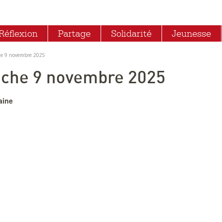
Réflexion
Partage
Solidarité
Jeunesse
he 9 novembre 2025
nche 9 novembre 2025
aine