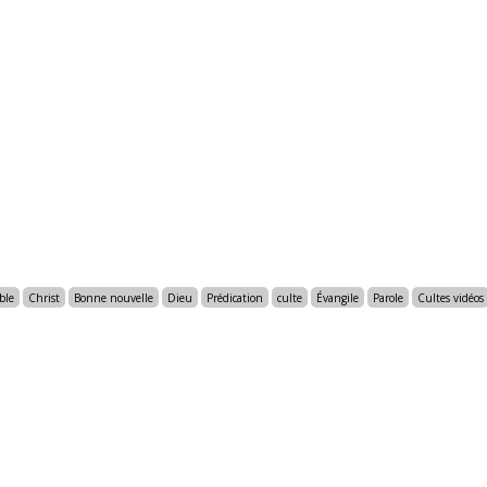
ble
Christ
Bonne nouvelle
Dieu
Prédication
culte
Évangile
Parole
Cultes vidéos