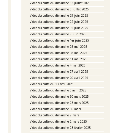
Vidéo du culte du dimanche 13 juillet 2025
Vidéo du culte du dimanche 6 juillet 2025
Vidéo du culte du dimanche 29 juin 2025
Vidéo du culte du dimanche 22 juin 2025
Vidéo du culte du dimanche 15 juin 2025
Vidéo du culte du dimanche 8 juin 2025
Vidéo du culte du dimanche 1er juin 2025
Vidéo du culte du dimanche 25 mai 2025
Vidéo du culte du dimanche 18 mai 2025
Vidéo du culte du dimanche 11 mai 2025
Vidéo du culte du dimanche 4 mai 2025
Vidéo du culte du dimanche 27 avril 2025
Vidéo du culte du dimanche 20 avril 2025
Vidéo du culte du 13 avril 2025
Vidéo du culte du dimanche 6 avril 2025
Vidéo du culte du dimanche 30 mars 2025
Vidéo du culte du dimanche 23 mars 2025
Vidéo du culte du dimanche 16 mars
Vidéo du culte du dimanche 9 mars
Vidéo du culte du dimanche 2 mars 2025
Vidéo du culte du dimanche 23 février 2025