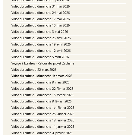
Vidéo du culte du dimanche 31 mai 2026
Vidéo du culte du dimanche 24 mai 2026
Vidéo du culte du dimanche 17 mai 2026
Vidéo du culte du dimanche 10 mai 2026
Vidéo du culte du dimanche 3 mai 2026
Vidéo du culte du dimanche 26 avril 2026
Vidéo du culte du dimanche 19 avril 2026
Vidéo du culte du dimanche 12 avril 2026
Vidéo du culte du dimanche 5 avril 2026
Voyage à Londres - Retour du projet Zacharie
Vidéo du culte du 22 mars 2026
Vidéo du culte du dimanche 1er mars 2026
Vidéo du culte du dimanche 8 mars 2026
Vidéo du culte du dimanche 22 février 2026
Vidéo du culte du dimanche 15 février 2026
Vidéo du culte du dimanche 8 février 2026
Vidéo du culte du dimanche 1er février 2026
Vidéo du culte du dimanche 25 janvier 2026
Vidéo du culte du dimanche 18 janvier 2026
Vidéo du culte du dimanche 11 janvier 2026
Vidéo du culte du dimanche 4 janvier 2026