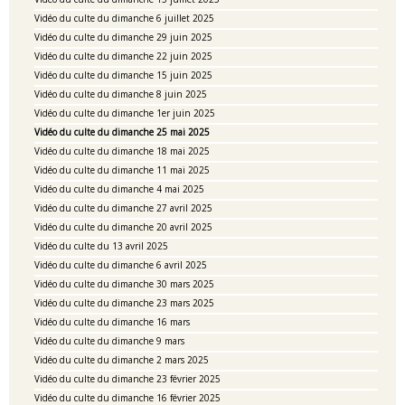
Vidéo du culte du dimanche 6 juillet 2025
Vidéo du culte du dimanche 29 juin 2025
Vidéo du culte du dimanche 22 juin 2025
Vidéo du culte du dimanche 15 juin 2025
Vidéo du culte du dimanche 8 juin 2025
Vidéo du culte du dimanche 1er juin 2025
Vidéo du culte du dimanche 25 mai 2025
Vidéo du culte du dimanche 18 mai 2025
Vidéo du culte du dimanche 11 mai 2025
Vidéo du culte du dimanche 4 mai 2025
Vidéo du culte du dimanche 27 avril 2025
Vidéo du culte du dimanche 20 avril 2025
Vidéo du culte du 13 avril 2025
Vidéo du culte du dimanche 6 avril 2025
Vidéo du culte du dimanche 30 mars 2025
Vidéo du culte du dimanche 23 mars 2025
Vidéo du culte du dimanche 16 mars
Vidéo du culte du dimanche 9 mars
Vidéo du culte du dimanche 2 mars 2025
Vidéo du culte du dimanche 23 février 2025
Vidéo du culte du dimanche 16 février 2025