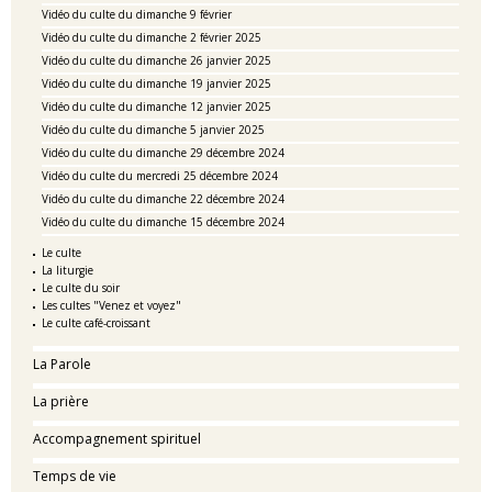
Vidéo du culte du dimanche 9 février
Vidéo du culte du dimanche 2 février 2025
Vidéo du culte du dimanche 26 janvier 2025
Vidéo du culte du dimanche 19 janvier 2025
Vidéo du culte du dimanche 12 janvier 2025
Vidéo du culte du dimanche 5 janvier 2025
Vidéo du culte du dimanche 29 décembre 2024
Vidéo du culte du mercredi 25 décembre 2024
Vidéo du culte du dimanche 22 décembre 2024
Vidéo du culte du dimanche 15 décembre 2024
Le culte
La liturgie
Le culte du soir
Les cultes "Venez et voyez"
Le culte café-croissant
La Parole
La prière
Accompagnement spirituel
Temps de vie