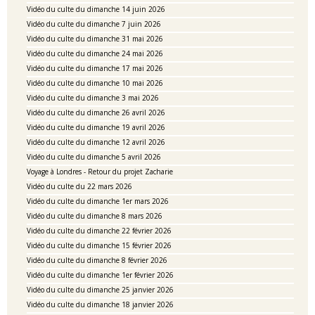
Vidéo du culte du dimanche 14 juin 2026
Vidéo du culte du dimanche 7 juin 2026
Vidéo du culte du dimanche 31 mai 2026
Vidéo du culte du dimanche 24 mai 2026
Vidéo du culte du dimanche 17 mai 2026
Vidéo du culte du dimanche 10 mai 2026
Vidéo du culte du dimanche 3 mai 2026
Vidéo du culte du dimanche 26 avril 2026
Vidéo du culte du dimanche 19 avril 2026
Vidéo du culte du dimanche 12 avril 2026
Vidéo du culte du dimanche 5 avril 2026
Voyage à Londres - Retour du projet Zacharie
Vidéo du culte du 22 mars 2026
Vidéo du culte du dimanche 1er mars 2026
Vidéo du culte du dimanche 8 mars 2026
Vidéo du culte du dimanche 22 février 2026
Vidéo du culte du dimanche 15 février 2026
Vidéo du culte du dimanche 8 février 2026
Vidéo du culte du dimanche 1er février 2026
Vidéo du culte du dimanche 25 janvier 2026
Vidéo du culte du dimanche 18 janvier 2026