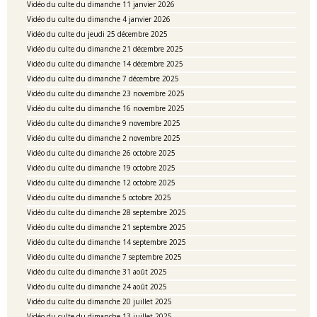
Vidéo du culte du dimanche 11 janvier 2026
Vidéo du culte du dimanche 4 janvier 2026
Vidéo du culte du jeudi 25 décembre 2025
Vidéo du culte du dimanche 21 décembre 2025
Vidéo du culte du dimanche 14 décembre 2025
Vidéo du culte du dimanche 7 décembre 2025
Vidéo du culte du dimanche 23 novembre 2025
Vidéo du culte du dimanche 16 novembre 2025
Vidéo du culte du dimanche 9 novembre 2025
Vidéo du culte du dimanche 2 novembre 2025
Vidéo du culte du dimanche 26 octobre 2025
Vidéo du culte du dimanche 19 octobre 2025
Vidéo du culte du dimanche 12 octobre 2025
Vidéo du culte du dimanche 5 octobre 2025
Vidéo du culte du dimanche 28 septembre 2025
Vidéo du culte du dimanche 21 septembre 2025
Vidéo du culte du dimanche 14 septembre 2025
Vidéo du culte du dimanche 7 septembre 2025
Vidéo du culte du dimanche 31 août 2025
Vidéo du culte du dimanche 24 août 2025
Vidéo du culte du dimanche 20 juillet 2025
Vidéo du culte du dimanche 13 juillet 2025