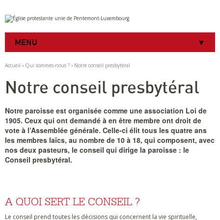
Aller
Outils
au
personnels
contenu.
|
MENU
Aller
à
la
Accueil
›
Qui sommes-nous ?
›
Notre conseil presbytéral
navigation
Notre conseil presbytéral
Notre paroisse est organisée comme une association Loi de
1905. Ceux qui ont demandé à en être membre ont droit de
vote à l’Assemblée générale. Celle-ci élit tous les quatre ans
les membres laïcs, au nombre de 10 à 18, qui composent, avec
nos deux pasteurs, le conseil qui dirige la paroisse : le
Conseil presbytéral.
A QUOI SERT LE CONSEIL ?
Le conseil prend toutes les décisions qui concernent la vie spirituelle,