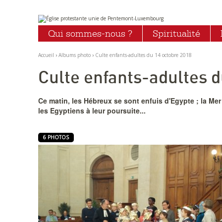
Aller
Outils
au
personnels
Qui sommes-nous ?
Spiritualité
contenu.
|
Aller
à
Accueil
›
Albums photo
›
Culte enfants-adultes du 14 octobre 2018
la
navigation
Culte enfants-adultes d
Ce matin, les Hébreux se sont enfuis d'Egypte ; la Mer 
les Egyptiens à leur poursuite...
6 PHOTOS