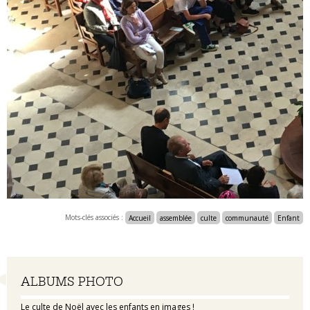
Mots-clés associés :
Accueil
assemblée
culte
communauté
Enfant
Navigation
ALBUMS PHOTO
Le culte de Noël avec les enfants en images !