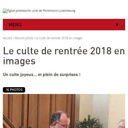
Aller
Outils
au
personnels
contenu.
|
MENU
Aller
à
la
Accueil
›
Albums photo
›
Le culte de rentrée 2018 en images
navigation
Le culte de rentrée 2018 en
images
Un culte joyeux... et plein de surprises !
16 PHOTOS