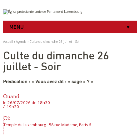
Aller
Outils
au
personnels
contenu.
|
MENU
Aller
à
la
Accueil
›
Agenda
›
Culte du dimanche 26 juillet - Soir
navigation
Culte du dimanche 26
juillet - Soir
Prédication : « Vous avez dit : « sage » ? »
Quand
le 26/07/2026
de 18h30
à 19h30
Où
Temple du Luxembourg - 58 rue Madame, Paris 6