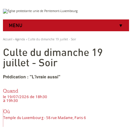
Aller
Outils
au
personnels
contenu.
|
MENU
Aller
à
la
Accueil
›
Agenda
›
Culte du dimanche 19 juillet - Soir
navigation
Culte du dimanche 19
juillet - Soir
Prédication : "L'ivraie aussi"
Quand
le 19/07/2026
de 18h30
à 19h30
Où
Temple du Luxembourg - 58 rue Madame, Paris 6