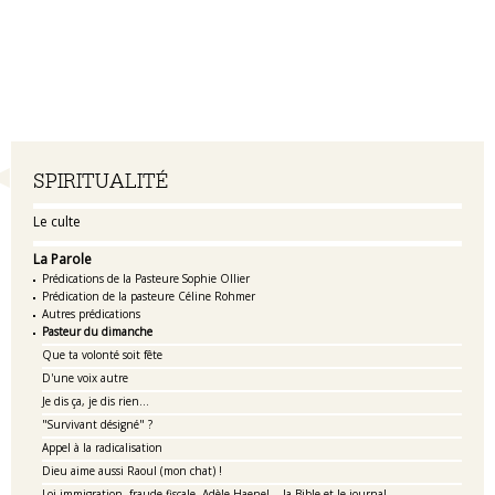
Navigation
SPIRITUALITÉ
Le culte
La Parole
Prédications de la Pasteure Sophie Ollier
Prédication de la pasteure Céline Rohmer
Autres prédications
Pasteur du dimanche
Que ta volonté soit fête
D'une voix autre
Je dis ça, je dis rien...
"Survivant désigné" ?
Appel à la radicalisation
Dieu aime aussi Raoul (mon chat) !
Loi immigration, fraude fiscale, Adèle Haenel... la Bible et le journal.