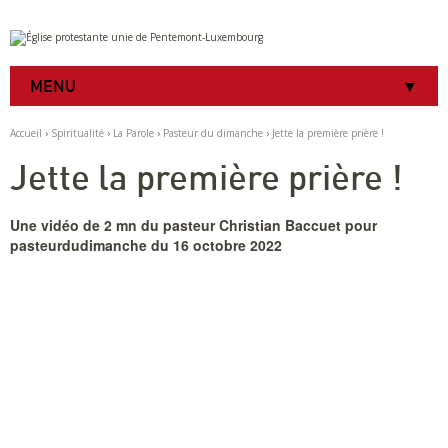
Aller
Outils
au
personnels
contenu.
|
MENU
Aller
à
la
Accueil
›
Spiritualité
›
La Parole
›
Pasteur du dimanche
›
Jette la première prière !
navigation
Jette la première prière !
Une vidéo de 2 mn du pasteur Christian Baccuet pour
pasteurdudimanche du 16 octobre 2022