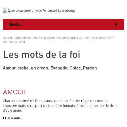
Aller
Outils
au
personnels
contenu.
|
MENU
Aller
à
la
Accueil
›
Qui sommes-nous ?
›
Nous sommes protestants
›
Qui sont les protestants ?
›
navigation
Les mots de la foi
Les mots de la foi
Amour, croire, un credo, Évangile, Grâce, Pardon
AMOUR
Chacun est aimé de Dieu, sans condition. Pas de règle de conduite
imposée mais le respect de tout être humain, à commencer par le droit
d’être aimé.
Lire la suite…