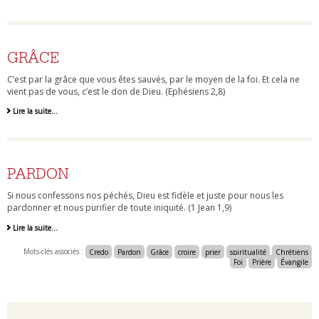
GRÂCE
C’est par la grâce que vous êtes sauvés, par le moyen de la foi. Et cela ne
vient pas de vous, c’est le don de Dieu. (Ephésiens 2,8)
Lire la suite…
PARDON
Si nous confessons nos péchés, Dieu est fidèle et juste pour nous les
pardonner et nous purifier de toute iniquité. (1 Jean 1,9)
Lire la suite…
Mots-clés associés :
Credo
Pardon
Grâce
croire
prier
spiritualité
Chrétiens
Foi
Prière
Évangile