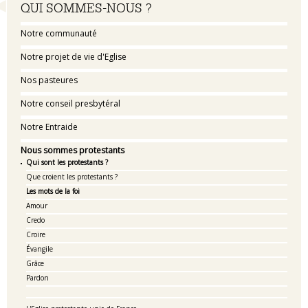
Navigation
QUI SOMMES-NOUS ?
Notre communauté
Notre projet de vie d'Eglise
Nos pasteures
Notre conseil presbytéral
Notre Entraide
Nous sommes protestants
Qui sont les protestants ?
Que croient les protestants ?
Les mots de la foi
Amour
Credo
Croire
Évangile
Grâce
Pardon