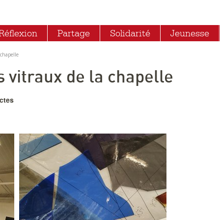
Réflexion
Partage
Solidarité
Jeunesse
 chapelle
s vitraux de la chapelle
ctes