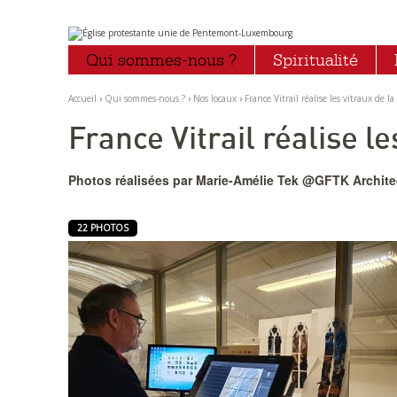
Aller
Outils
au
personnels
Qui sommes-nous ?
Spiritualité
contenu.
|
Aller
à
Accueil
›
Qui sommes-nous ?
›
Nos locaux
›
France Vitrail réalise les vitraux de la
la
navigation
France Vitrail réalise le
Photos réalisées par Marie-Amélie Tek @GFTK Archite
22 PHOTOS