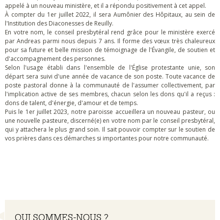
appelé à un nouveau ministère, et il a répondu positivement à cet appel.
À compter du 1er juillet 2022, il sera Aumônier des Hôpitaux, au sein de
l'Institution des Diaconesses de Reuilly.
En votre nom, le conseil presbytéral rend grâce pour le ministère exercé
par Andreas parmi nous depuis 7 ans. Il forme des vœux très chaleureux
pour sa future et belle mission de témoignage de l'Évangile, de soutien et
d'accompagnement des personnes.
Selon l'usage établi dans l'ensemble de l'Église protestante unie, son
départ sera suivi d'une année de vacance de son poste. Toute vacance de
poste pastoral donne à la communauté de l'assumer collectivement, par
l'implication active de ses membres, chacun selon les dons qu'il a reçus :
dons de talent, d'énergie, d'amour et de temps.
Puis le 1er juillet 2023, notre paroisse accueillera un nouveau pasteur, ou
une nouvelle pasteure, discerné(e) en votre nom par le conseil presbytéral,
qui y attachera le plus grand soin. Il sait pouvoir compter sur le soutien de
vos prières dans ces démarches si importantes pour notre communauté.
Navigation
QUI SOMMES-NOUS ?