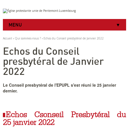
Aller
Outils
au
personnels
contenu.
|
MENU
Aller
à
la
Accueil
›
Qui sommes-nous ?
›
Echos du Conseil presbytéral de Janvier 2022
navigation
Echos du Conseil
presbytéral de Janvier
2022
Le Conseil presbytéral de l'EPUPL s'est réuni le 25 janvier
dernier.
Echos Csonseil Presbytéral du
25 janvier 2022