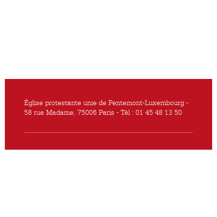
Église protestante unie de Pentemont-Luxembourg -
58 rue Madame, 75006 Paris - Tél : 01 45 48 13 50