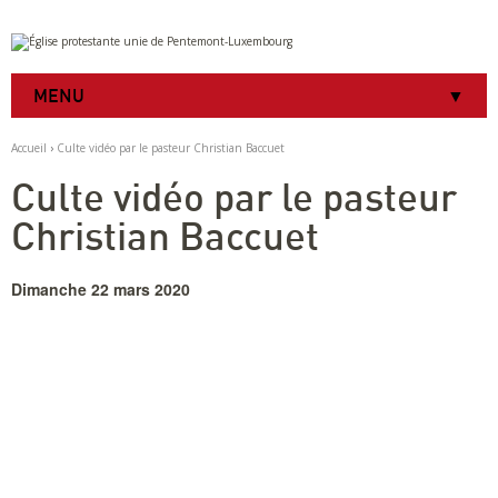
Aller
Outils
au
personnels
contenu.
|
MENU
Aller
à
la
Accueil
›
Culte vidéo par le pasteur Christian Baccuet
navigation
Culte vidéo par le pasteur
Christian Baccuet
Dimanche 22 mars 2020