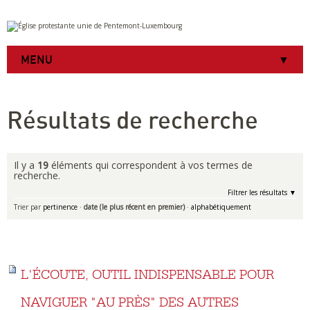
Aller
Outils
au
personnels
contenu.
|
MENU
Aller
à
la
navigation
Résultats de recherche
Il y a
19
éléments qui correspondent à vos termes de
recherche.
Filtrer les résultats
Trier par
pertinence
·
date (le plus récent en premier)
·
alphabétiquement
L'ÉCOUTE, OUTIL INDISPENSABLE POUR
NAVIGUER "AU PRÈS" DES AUTRES