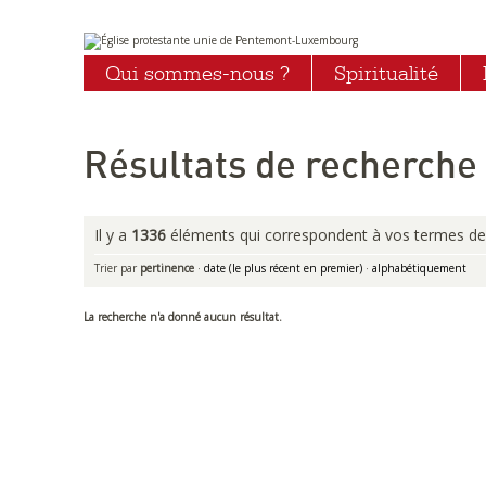
Aller
Outils
au
personnels
Qui sommes-nous ?
Spiritualité
contenu.
|
Aller
à
la
navigation
Résultats de recherche
Il y a
1336
éléments qui correspondent à vos termes de
Trier par
pertinence
·
date (le plus récent en premier)
·
alphabétiquement
La recherche n'a donné aucun résultat.