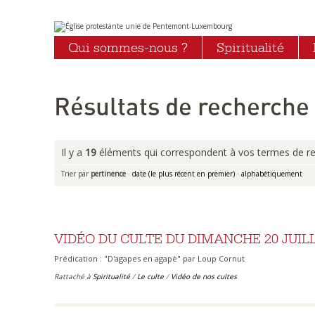
Aller
Outils
au
personnels
Qui sommes-nous ?
Spiritualité
contenu.
|
Aller
à
la
navigation
Résultats de recherche
Il y a
19
éléments qui correspondent à vos termes de re
Trier par
pertinence
·
date (le plus récent en premier)
·
alphabétiquement
VIDÉO DU CULTE DU DIMANCHE 20 JUILL
Prédication : "D'agapes en agapè" par Loup Cornut
Rattaché à
Spiritualité
/
Le culte
/
Vidéo de nos cultes