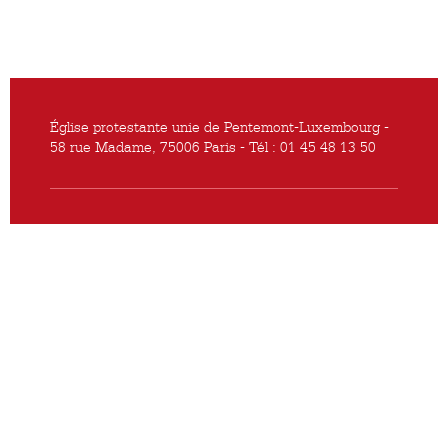
Église protestante unie de Pentemont-Luxembourg -
58 rue Madame, 75006 Paris - Tél : 01 45 48 13 50