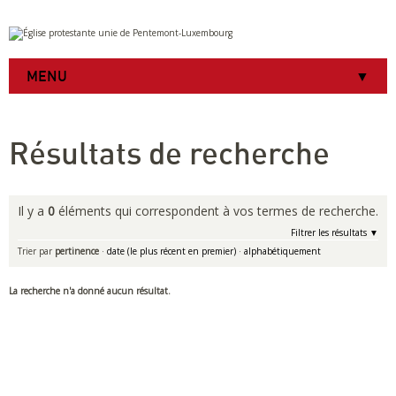
Aller
Outils
au
personnels
contenu.
|
MENU
Aller
à
la
navigation
Résultats de recherche
Il y a
0
éléments qui correspondent à vos termes de recherche.
Filtrer les résultats
Trier par
pertinence
·
date (le plus récent en premier)
·
alphabétiquement
La recherche n'a donné aucun résultat.