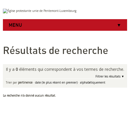
Aller
Outils
au
personnels
contenu.
|
MENU
Aller
à
la
navigation
Résultats de recherche
Il y a
0
éléments qui correspondent à vos termes de recherche.
Filtrer les résultats
Trier par
pertinence
·
date (le plus récent en premier)
·
alphabétiquement
La recherche n'a donné aucun résultat.