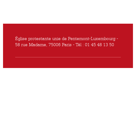
Église protestante unie de Pentemont-Luxembourg -
58 rue Madame, 75006 Paris - Tél : 01 45 48 13 50